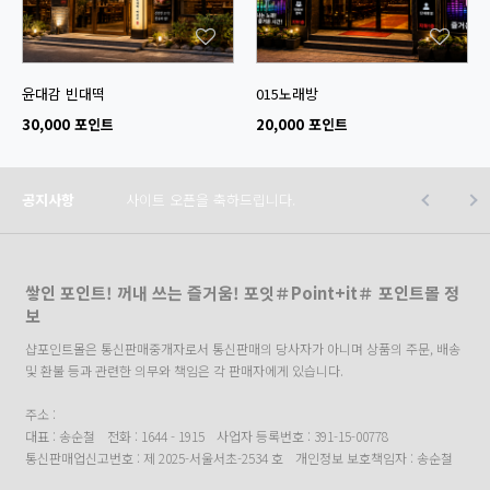
윤대감 빈대떡
015노래방
30,000 포인트
20,000 포인트
공지사항
사이트 오픈을 축하드립니다.
쌓인 포인트! 꺼내 쓰는 즐거움! 포잇＃Point+it＃ 포인트몰 정
보
샵포인트몰은 통신판매중개자로서 통신판매의 당사자가 아니며 상품의 주문, 배송
및 환불 등과 관련한 의무와 책임은 각 판매자에게 있습니다.
주소 :
대표 : 송순철
전화 : 1644 - 1915
사업자 등록번호 : 391-15-00778
통신판매업신고번호 : 제 2025-서울서초-2534 호
개인정보 보호책임자 : 송순철