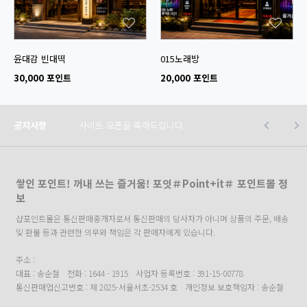
윤대감 빈대떡
015노래방
30,000 포인트
20,000 포인트
공지사항
사이트 오픈을 축하드립니다.
쌓인 포인트! 꺼내 쓰는 즐거움! 포잇＃Point+it＃ 포인트몰 정
보
샵포인트몰은 통신판매중개자로서 통신판매의 당사자가 아니며 상품의 주문, 배송
및 환불 등과 관련한 의무와 책임은 각 판매자에게 있습니다.
주소 :
대표 : 송순철
전화 : 1644 - 1915
사업자 등록번호 : 391-15-00778
통신판매업신고번호 : 제 2025-서울서초-2534 호
개인정보 보호책임자 : 송순철